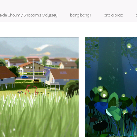
ée de Choum / Shooom's Odyssey
bang bang !
bric-à-brac