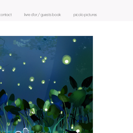
contact
livre d'or / guests book
picolo pictures