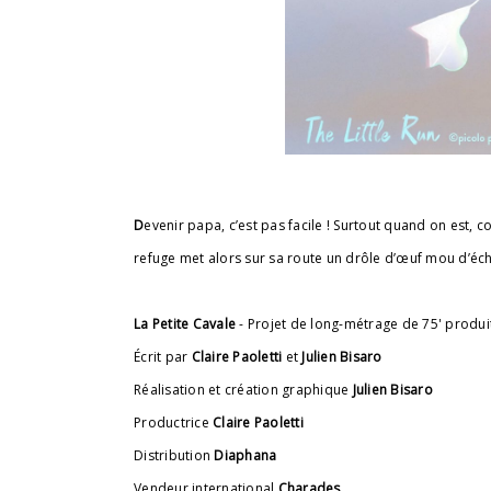
D
evenir papa, c’est pas facile ! Surtout quand on est
refuge met alors sur sa route un drôle d’œuf mou d’échidné
La Petite Cavale
- Projet de long-métrage de 75' produ
Écrit par
Claire Paoletti
et
Julien Bisaro
Réalisation et création graphique
Julien Bisaro
Productrice
Claire Paoletti
Distribution
Diaphana
Vendeur international
Charades