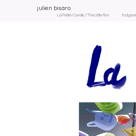
julien bisaro
La Petite Cavale / The Little Run
l'odyss