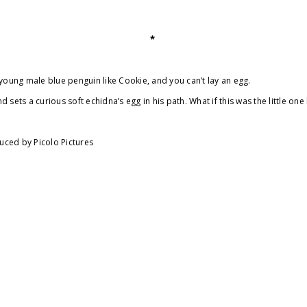
*
 young male blue penguin like Cookie, and you can’t lay an egg.
sets a curious soft echidna’s egg in his path. What if this was the little one
duced by Picolo Pictures