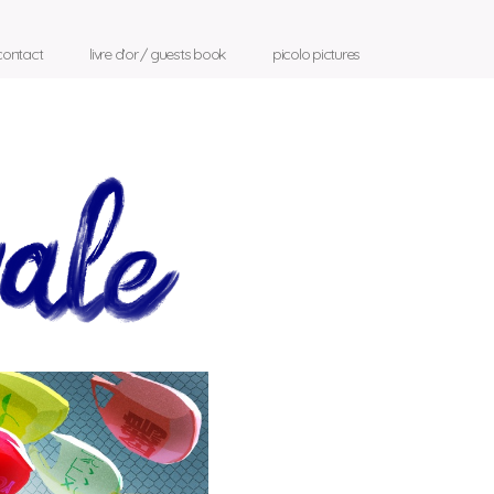
contact
livre d'or / guests book
picolo pictures