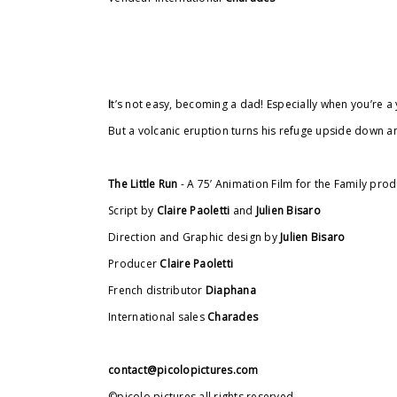
I
t’s not easy, becoming a dad! Especially when you’re a
But a volcanic eruption turns his refuge upside down and 
The Little Run
- A 75’ Animation Film for the Family pro
Script by
Claire Paoletti
and
Julien Bisaro
Direction and Graphic design by
Julien Bisaro
Producer
Claire Paoletti
French distributor
Diaphana
International sales
Charades
contact@picolopictures.com
©picolo pictures all rights reserved