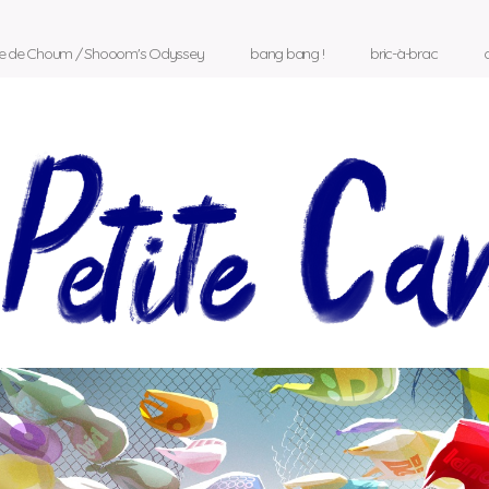
ée de Choum / Shooom's Odyssey
bang bang !
bric-à-brac