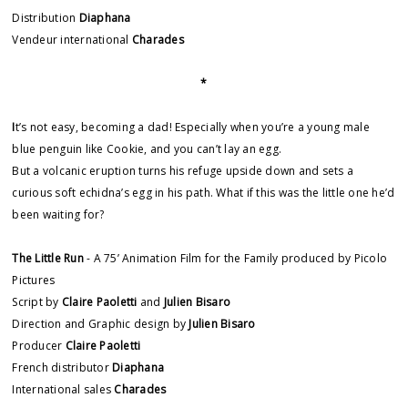
Distribution
Diaphana
Vendeur international
Charades
*
I
t’s not easy, becoming a dad! Especially when you’re a young male
blue penguin like Cookie, and you can’t lay an egg.
But a volcanic eruption turns his refuge upside down and sets a
curious soft echidna’s egg in his path. What if this was the little one he’d
been waiting for?
The Little Run
- A 75’ Animation Film for the Family produced by Picolo
Pictures
Script by
Claire Paoletti
and
Julien Bisaro
Direction and Graphic design by
Julien Bisaro
Producer
Claire Paoletti
French distributor
Diaphana
International sales
Charades