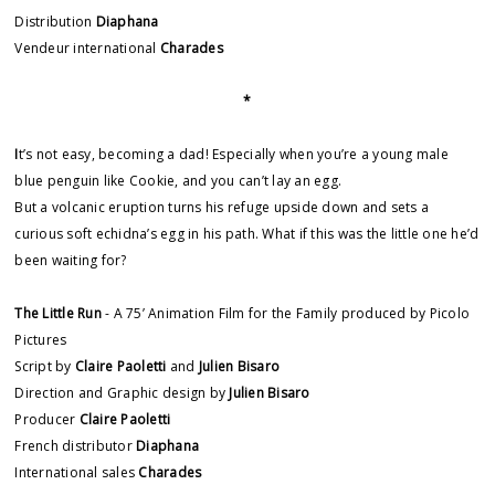
Distribution
Diaphana
Vendeur international
Charades
*
I
t’s not easy, becoming a dad! Especially when you’re a young male
blue penguin like Cookie, and you can’t lay an egg.
But a volcanic eruption turns his refuge upside down and sets a
curious soft echidna’s egg in his path. What if this was the little one he’d
been waiting for?
The Little Run
- A 75’ Animation Film for the Family produced by Picolo
Pictures
Script by
Claire Paoletti
and
Julien Bisaro
Direction and Graphic design by
Julien Bisaro
Producer
Claire Paoletti
French distributor
Diaphana
International sales
Charades